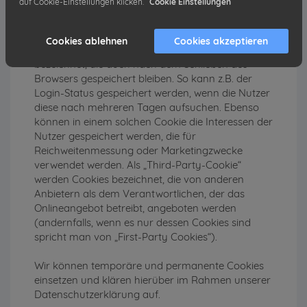
auf Cookie-Einstellungen klicken.
Cookie Einstellungen
schließt. In einem solchen Cookie kann z.B. der
Inhalt eines Warenkorbs in einem Onlineshop oder
ein Login-Status gespeichert werden. Als
Cookies ablehnen
Cookies akzeptieren
„permanent“ oder „persistent“ werden Cookies
bezeichnet, die auch nach dem Schließen des
Browsers gespeichert bleiben. So kann z.B. der
Login-Status gespeichert werden, wenn die Nutzer
diese nach mehreren Tagen aufsuchen. Ebenso
können in einem solchen Cookie die Interessen der
Nutzer gespeichert werden, die für
Reichweitenmessung oder Marketingzwecke
verwendet werden. Als „Third-Party-Cookie“
werden Cookies bezeichnet, die von anderen
Anbietern als dem Verantwortlichen, der das
Onlineangebot betreibt, angeboten werden
(andernfalls, wenn es nur dessen Cookies sind
spricht man von „First-Party Cookies“).
Wir können temporäre und permanente Cookies
einsetzen und klären hierüber im Rahmen unserer
Datenschutzerklärung auf.