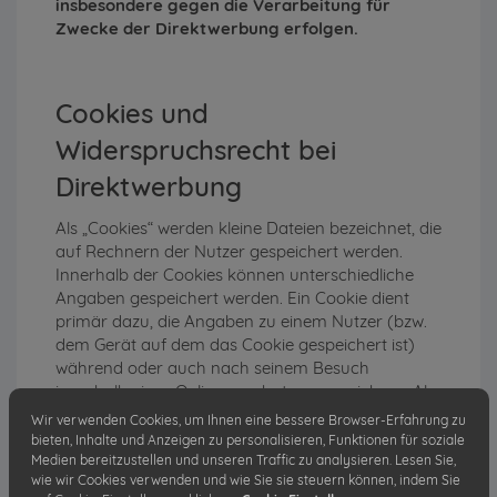
insbesondere gegen die Verarbeitung für
Zwecke der Direktwerbung erfolgen.
Cookies und
Widerspruchsrecht bei
Direktwerbung
Als „Cookies“ werden kleine Dateien bezeichnet, die
auf Rechnern der Nutzer gespeichert werden.
Innerhalb der Cookies können unterschiedliche
Angaben gespeichert werden. Ein Cookie dient
primär dazu, die Angaben zu einem Nutzer (bzw.
dem Gerät auf dem das Cookie gespeichert ist)
während oder auch nach seinem Besuch
innerhalb eines Onlineangebotes zu speichern. Als
temporäre Cookies, bzw. „Session-Cookies“ oder
Wir verwenden Cookies, um Ihnen eine bessere Browser-Erfahrung zu
„transiente Cookies“, werden Cookies bezeichnet,
bieten, Inhalte und Anzeigen zu personalisieren, Funktionen für soziale
die gelöscht werden, nachdem ein Nutzer ein
Medien bereitzustellen und unseren Traffic zu analysieren. Lesen Sie,
wie wir Cookies verwenden und wie Sie sie steuern können, indem Sie
Onlineangebot verlässt und seinen Browser