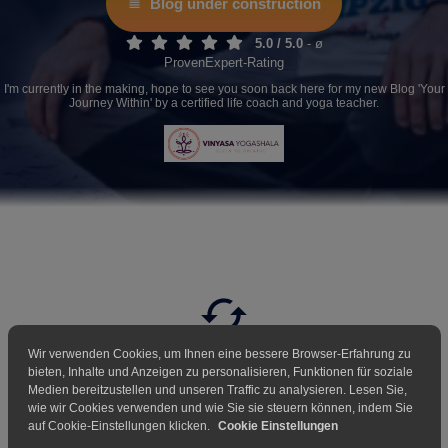
Blog under construction
5.0 / 5.0
-
ø
ProvenExpert-Rating
I'm currently in the making, hope to see you soon back here for my new Blog 'Your
Journey Within' by a certified life coach and yoga teacher.
Wir verwenden Cookies, um Ihnen eine bessere Browser-Erfahrung zu
bieten, Inhalte und Anzeigen zu personalisieren, Funktionen für soziale
This site is currently under
Medien bereitzustellen und unseren Traffic zu analysieren. Lesen Sie,
development...
wie wir Cookies verwenden und wie Sie sie steuern können, indem Sie
auf Cookie-Einstellungen klicken.
Cookie Einstellungen