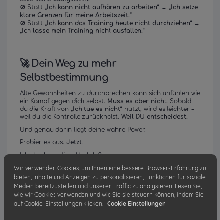
🚫 Statt
„Ich kann nicht aufhören zu arbeiten“
→
„Ich setze
klare Grenzen für meine Arbeitszeit.“
🚫 Statt
„Ich kann das Training heute nicht durchziehen“
→
„Ich lasse mein Training nicht ausfallen.“
🚀 Dein Weg zu mehr
Selbstbestimmung
Alte Gewohnheiten zu durchbrechen kann sich anfühlen wie
ein Kampf gegen dich selbst.
Muss es aber nicht.
Sobald
du die Kraft von
„Ich tue es nicht“
nutzt, wird es leichter –
weil du die Kontrolle zurückholst.
Weil DU entscheidest.
Und genau darin liegt deine wahre Power.
Probier es aus.
Jetzt.
Ich glaub an dich.
Und du?
Wir verwenden Cookies, um Ihnen eine bessere Browser-Erfahrung zu
Bis bald!
Christoph
🚀
bieten, Inhalte und Anzeigen zu personalisieren, Funktionen für soziale
Medien bereitzustellen und unseren Traffic zu analysieren. Lesen Sie,
wie wir Cookies verwenden und wie Sie sie steuern können, indem Sie
📩 Verpasse keinen Impuls mehr!
auf Cookie-Einstellungen klicken.
Cookie Einstellungen
Melde dich für meinen Impulsletter an und erhalte
exklusive Inhalte, die ich sonst nirgendwo teile.