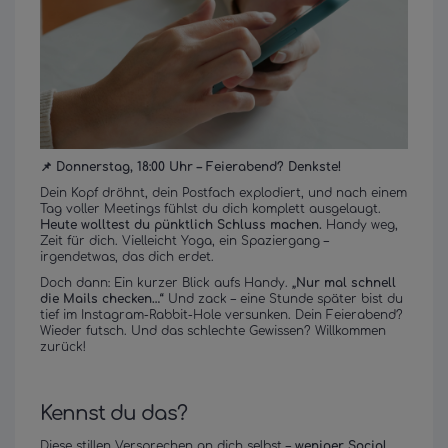
📌 Donnerstag, 18:00 Uhr – Feierabend? Denkste!
Dein Kopf dröhnt, dein Postfach explodiert, und nach einem
Tag voller Meetings fühlst du dich komplett ausgelaugt.
Heute wolltest du pünktlich Schluss machen.
Handy weg,
Zeit für dich. Vielleicht Yoga, ein Spaziergang –
irgendetwas, das dich erdet.
Doch dann: Ein kurzer Blick aufs Handy.
„Nur mal schnell
die Mails checken…“
Und zack – eine Stunde später bist du
tief im Instagram-Rabbit-Hole versunken. Dein Feierabend?
Wieder futsch. Und das schlechte Gewissen? Willkommen
zurück!
Kennst du das?
Diese stillen Versprechen an dich selbst –
weniger Social