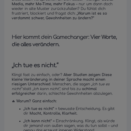
Media, mehr Me-Time, mehr Fokus
– nur um dann doch
wieder in alte Muster zurückzufallen? Du fühlst dich
frustriert, blockiert und fragst dich:
„Warum ist es so
verdammt schwer, Gewohnheiten zu ändern?“
Hier kommt dein Gamechanger:
Vier Worte,
die alles verändern.
„Ich tue es nicht.“
Klingt fast zu einfach, oder?
Aber Studien zeigen: Diese
kleine Veränderung in deiner Sprache macht einen
riesigen Unterschied.
Menschen, die sagen
„Ich tue es
nicht“
statt
„Ich kann nicht“
, sind bis zu
achtmal
erfolgreicher
darin, schlechte Gewohnheiten abzulegen.
🔥
Warum? Ganz einfach:
„Ich tue es nicht“
= bewusste Entscheidung. Es gibt
dir
Macht, Kontrolle, Klarheit.
„Ich kann nicht“
= Einschränkung. Klingt, als würde
dir jemand von außen sagen, was du tun sollst – und
genau das erzeugt inneren Widerstand.