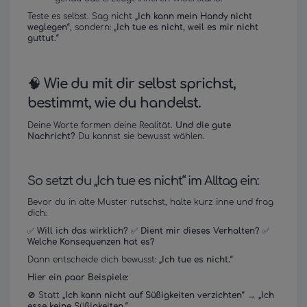
Teste es selbst. Sag nicht
„Ich kann mein Handy nicht
weglegen“
, sondern:
„Ich tue es nicht, weil es mir nicht
guttut.“
🧠
Wie du mit dir selbst sprichst,
bestimmt, wie du handelst.
Deine Worte formen deine Realität.
Und die gute
Nachricht?
Du kannst sie bewusst wählen.
So setzt du „Ich tue es nicht“ im Alltag ein:
Bevor du in alte Muster rutschst, halte kurz inne und frag
dich:
✅
Will ich das wirklich?
✅
Dient mir dieses Verhalten?
✅
Welche Konsequenzen hat es?
Dann entscheide dich bewusst:
„Ich tue es nicht.“
Hier ein paar Beispiele:
🚫 Statt
„Ich kann nicht auf Süßigkeiten verzichten“
→
„Ich
esse keine Süßigkeiten.“