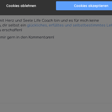
t in deinen Alltag implementierst. Wenn es mir als Life Coach 
Cookies ablehnen
Cookies akzeptieren
 sondern auch im Herzen zu berühren, dann stehen die Chancen 
 mit Herz und Seele Life Coach bin und es für mich keine
, dir selbst ein
glückliches, erfülltes und selbstbestimmtes L
u erschaffen!
e mir gern in den Kommentaren!