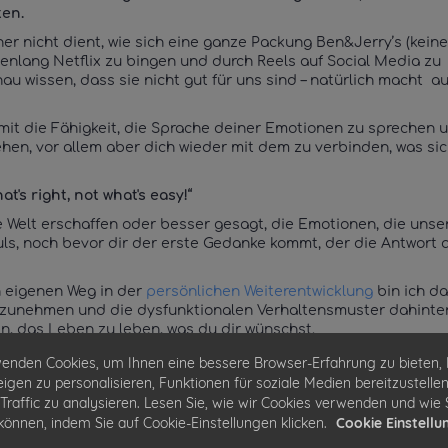
ten.
er nicht dient, wie sich eine ganze Packung Ben&Jerry’s (keine
enlang Netflix zu bingen und durch Reels auf Social Media zu
nau wissen, dass sie nicht gut für uns sind – natürlich macht a
mit die Fähigkeit, die Sprache deiner Emotionen zu sprechen 
hen, vor allem aber dich wieder mit dem zu verbinden, was si
at's right, not what's easy!“
 Welt erschaffen oder besser gesagt, die Emotionen, die unse
uls, noch bevor dir der erste Gedanke kommt, der die Antwort 
 eigenen Weg in der
persönlichen Weiterentwicklung
bin ich da
ahrzunehmen und die dysfunktionalen Verhaltensmuster dahinte
n, das Leben zu leben, was du dir wünschst.
nn, wenn wir diese dysfunktionalen Verhaltensmuster, durch n
enden Cookies, um Ihnen eine bessere Browser-Erfahrung zu bieten, 
en noch besser dienen. Daher besteht der zweite Schritt imm
igen zu personalisieren, Funktionen für soziale Medien bereitzustelle
en und sie direkt im Coaching anzuwenden.
Traffic zu analysieren. Lesen Sie, wie wir Cookies verwenden und wie S
können, indem Sie auf Cookie-Einstellungen klicken.
Cookie Einstellu
ch das von meinen Kollegen unterscheidet. Letztendlich ist u
r Verbindung zu dir abhängig. Niemand kann dir Erfolge