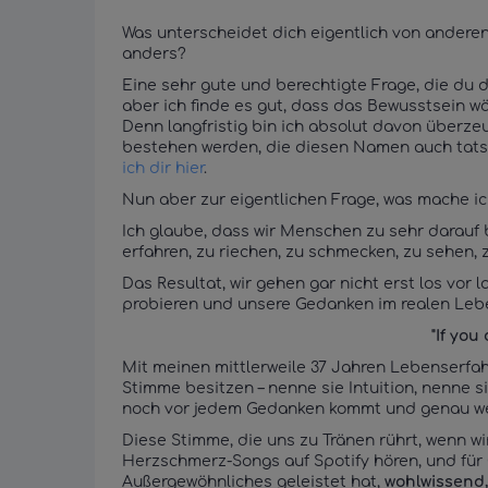
Was unterscheidet dich eigentlich von anderen
anders?
Eine sehr gute und berechtigte Frage, die du dir
aber ich finde es gut, dass das Bewusstsein wä
Denn langfristig bin ich absolut davon überze
bestehen werden, die diesen Namen auch tats
ich dir hier
.
Nun aber zur eigentlichen Frage, was mache i
Ich glaube, dass wir Menschen zu sehr darauf 
erfahren, zu riechen, zu schmecken, zu sehen, 
Das Resultat, wir gehen gar nicht erst los vor 
probieren und unsere Gedanken im realen Leb
"If you
Mit meinen mittlerweile 37 Jahren Lebenserfah
Stimme besitzen – nenne sie Intuition, nenne s
noch vor jedem Gedanken kommt und genau weiß
Diese Stimme, die uns zu Tränen rührt, wenn w
Herzschmerz-Songs auf Spotify hören, und fü
Außergewöhnliches geleistet hat,
wohlwissend,