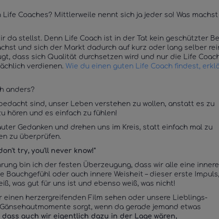
 Life Coaches? Mittlerweile nennt sich ja jeder so! Was machst
 da stellst. Denn Life Coach ist in der Tat kein geschützter Beg
chst und sich der Markt dadurch auf kurz oder lang selber rein
ugt, dass sich Qualität durchsetzen wird und nur die Life Coac
ächlich verdienen.
Wie du einen guten Life Coach findest, erkl
ch anders?
bedacht sind, unser Leben verstehen zu wollen, anstatt es zu
zu hören und es einfach zu fühlen!
lauter Gedanken und drehen uns im Kreis, statt einfach mal zu
en zu überprüfen.
 don't try, you'll never know!"
rung bin ich der festen Überzeugung, dass wir alle eine innere
ie Bauchgefühl oder auch innere Weisheit – dieser erste Impuls
, was gut für uns ist und ebenso weiß, was nicht!
ir einen herzergreifenden Film sehen oder unsere Lieblings-
r Gänsehautmomente sorgt, wenn da gerade jemand etwas
 dass auch wir eigentlich dazu in der Lage wären,