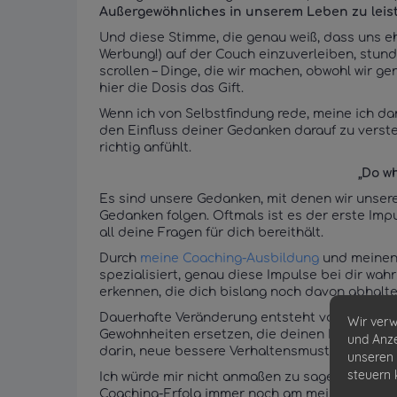
Außergewöhnliches in unserem Leben zu leis
Und diese Stimme, die genau weiß, dass uns eh
Werbung!) auf der Couch einzuverleiben, stund
scrollen – Dinge, die wir machen, obwohl wir ge
hier die Dosis das Gift.
Wenn ich von Selbstfindung rede, meine ich da
den Einfluss deiner Gedanken darauf zu verste
richtig anfühlt.
„Do wh
Es sind unsere Gedanken, mit denen wir unsere
Gedanken folgen. Oftmals ist es der erste Imp
all deine Fragen für dich bereithält.
Durch
meine Coaching-Ausbildung
und meinen
spezialisiert, genau diese Impulse bei dir w
erkennen, die dich bislang noch davon abhalte
Dauerhafte Veränderung entsteht vor allem da
Wir verw
Gewohnheiten ersetzen, die deinen Bedürfniss
und Anze
darin, neue bessere Verhaltensmuster zu find
unseren 
steuern 
Ich würde mir nicht anmaßen zu sagen, dass mi
Coaching-Erfolg immer noch am meisten von de