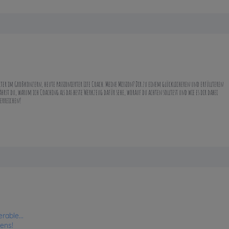
llter im Großkonzern, heute passionierter Life Coach. Meine Mission? Dir zu einem glücklicheren und erfüllteren
hrst du, warum ich Coaching als das beste Werkzeug dafür sehe, worauf du achten solltest und wie es dir dabei
 erreichen!
rable...
ens!