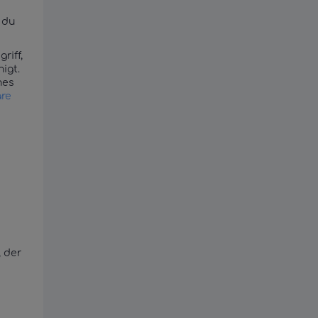
 du
riff,
igt.
hes
äre
, der