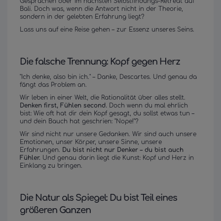
Gesprächen oder im nächsten Selbstfindungs-Retreat auf
Bali. Doch was, wenn die Antwort nicht in der Theorie,
sondern in der gelebten Erfahrung liegt?
Lass uns auf eine Reise gehen – zur Essenz unseres Seins.
Die falsche Trennung: Kopf gegen Herz
"Ich denke, also bin ich." – Danke, Descartes. Und genau da
fängt das Problem an.
Wir leben in einer Welt, die Rationalität über alles stellt.
Denken first, Fühlen second.
Doch wenn du mal ehrlich
bist: Wie oft hat dir dein Kopf gesagt, du sollst etwas tun –
und dein Bauch hat geschrien: "Nope!"?
Wir sind nicht nur unsere Gedanken. Wir sind auch unsere
Emotionen, unser Körper, unsere Sinne, unsere
Erfahrungen.
Du bist nicht nur Denker – du bist auch
Fühler.
Und genau darin liegt die Kunst: Kopf und Herz in
Einklang zu bringen.
Die Natur als Spiegel: Du bist Teil eines
größeren Ganzen