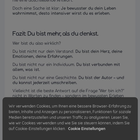
nie eine abschließende Antwort.
Doch eine Sache ist klar:
Je bewusster du dein Leben
wahrnimmst, desto intensiver wirst du es erleben.
Fazit: Du bist mehr, als du denkst.
Wer bist du also wirklich?
Du bist nicht nur dein Verstand.
Du bist dein Herz, deine
Emotionen, deine Erfahrungen.
Du bist nicht nur ein Individuum.
Du bist verbunden mit
allem, was ist.
Du bist nicht nur eine Geschichte.
Du bist der Autor – und
du kannst jederzeit umschreiben.
Vielleicht ist die beste Antwort auf die Frage "Wer bin ich?"
nicht in Worten zu finden – sondern im bewussten Erleben
des Lebens selbst.
Wir verwenden Cookies, um Ihnen eine bessere Browser-Erfahrung zu
Also geh raus, erlebe, fühle, wachse. Denn genau das bist
bieten, Inhalte und Anzeigen zu personalisieren, Funktionen für soziale
du.
Medien bereitzustellen und unseren Traffic zu analysieren. Lesen Sie,
wie wir Cookies verwenden und wie Sie sie steuern können, indem Sie
auf Cookie-Einstellungen klicken.
Cookie Einstellungen
Selbstfindende Grüße
Dein Christoph