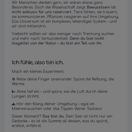
Wir Menschen denken gern, wir wären etwas ganz
Besonderes. Doch die Wissenschaft zeigt:
Bewusstsein ist
nicht exklusiv für uns reserviert.
Tiere fühlen, sie trauern,
sie kommunizieren. Pflanzen reagieren auf ihre Umgebung.
Das Universum ist ein komplexes, lebendiges System – und
wir sind mittendrin.
Vielleicht sollten wir also weniger nach Trennung suchen
und mehr nach Verbundenheit.
Denn du bist nicht
losgelöst von der Natur – du bist ein Teil von ihr.
Ich fühle, also bin ich.
Mach ein kleines Experiment:
🔄 Reibe deine Finger aneinander. Spüre die Reibung, die
Wärme.
🌬️ Atme tief ein – und spüre, wie die Luft durch deine
Lungen strömt.
🌊 Hör den Klang deiner Umgebung – egal ob
Meeresrauschen oder das Tippen deiner Tastatur.
Dieser Moment?
Das bist du.
Dein Sein ist nicht nur ein
Gedanke – es ist die Summe all dessen, was du spürst,
erlebst, erfährst.